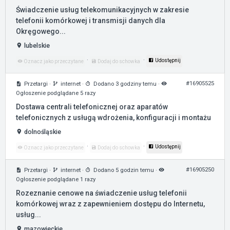
Świadczenie usług telekomunikacyjnych w zakresie
telefonii komórkowej i transmisji danych dla
Okręgowego...
lubelskie
·
·
Udostępnij
Oznacz jako przeczytane
Dodaj do schowka
#16905525
Przetargi
·
internet
·
Dodano 3 godziny temu
·
Ogłoszenie podglądane 5 razy
Dostawa centrali telefonicznej oraz aparatów
telefonicznych z usługą wdrożenia, konfiguracji i montażu
dolnośląskie
·
·
Udostępnij
Oznacz jako przeczytane
Dodaj do schowka
#16905250
Przetargi
·
internet
·
Dodano 5 godzin temu
·
Ogłoszenie podglądane 1 razy
Rozeznanie cenowe na świadczenie usług telefonii
komórkowej wraz z zapewnieniem dostępu do Internetu,
usług...
mazowieckie