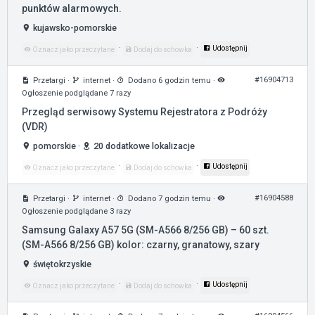
punktów alarmowych.
kujawsko-pomorskie
·
·
Udostępnij
Oznacz jako przeczytane
Dodaj do schowka
#16904713
Przetargi
·
internet
·
Dodano 6 godzin temu
·
Ogłoszenie podglądane 7 razy
Przegląd serwisowy Systemu Rejestratora z Podróży
(VDR)
pomorskie
·
20 dodatkowe lokalizacje
·
·
Udostępnij
Oznacz jako przeczytane
Dodaj do schowka
#16904588
Przetargi
·
internet
·
Dodano 7 godzin temu
·
Ogłoszenie podglądane 3 razy
Samsung Galaxy A57 5G (SM-A566 8/256 GB) – 60 szt.
(SM-A566 8/256 GB) kolor: czarny, granatowy, szary
świętokrzyskie
·
·
Udostępnij
Oznacz jako przeczytane
Dodaj do schowka