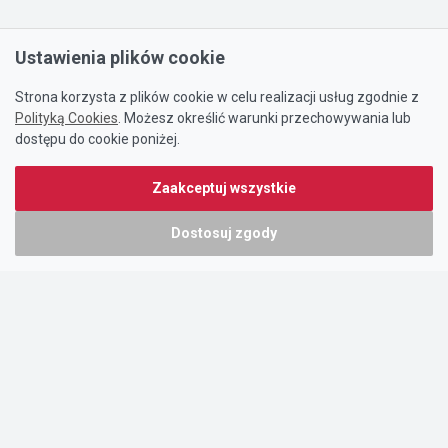
Ustawienia plików cookie
Strona korzysta z plików cookie w celu realizacji usług zgodnie z
Polityką Cookies
. Możesz określić warunki przechowywania lub
dostępu do cookie poniżej.
Zaakceptuj wszystkie
Dostosuj zgody
Portal oferty-biznesowe.pl prowadzony jest przez:
DTK&W Zespół Ogłoszeniowy Sp. z o.o.
ul. Adama Mickiewicza 37/58
01-625 Warszawa
NIP 7221628723