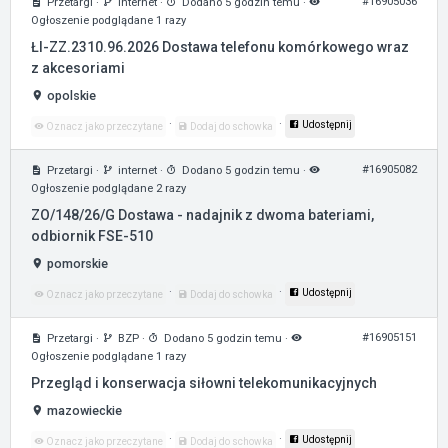
#16905036
Przetargi
·
internet
·
Dodano 5 godzin temu
·
Ogłoszenie podglądane 1 razy
ŁI-ZZ.2310.96.2026 Dostawa telefonu komórkowego wraz
z akcesoriami
opolskie
·
·
Udostępnij
Oznacz jako przeczytane
Dodaj do schowka
#16905082
Przetargi
·
internet
·
Dodano 5 godzin temu
·
Ogłoszenie podglądane 2 razy
ZO/148/26/G Dostawa - nadajnik z dwoma bateriami,
odbiornik FSE-510
pomorskie
·
·
Udostępnij
Oznacz jako przeczytane
Dodaj do schowka
#16905151
Przetargi
·
BZP
·
Dodano 5 godzin temu
·
Ogłoszenie podglądane 1 razy
Przegląd i konserwacja siłowni telekomunikacyjnych
mazowieckie
·
·
Udostępnij
Oznacz jako przeczytane
Dodaj do schowka