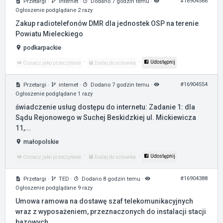
#16904566
Przetargi
·
internet
·
Dodano 7 godzin temu
·
Ogłoszenie podglądane 2 razy
Zakup radiotelefonów DMR dla jednostek OSP na terenie
Powiatu Mieleckiego
podkarpackie
·
·
Udostępnij
Oznacz jako przeczytane
Dodaj do schowka
#16904554
Przetargi
·
internet
·
Dodano 7 godzin temu
·
Ogłoszenie podglądane 1 razy
świadczenie usług dostępu do internetu: Zadanie 1: dla
Sądu Rejonowego w Suchej Beskidzkiej ul. Mickiewicza
11,...
małopolskie
·
·
Udostępnij
Oznacz jako przeczytane
Dodaj do schowka
#16904388
Przetargi
·
TED
·
Dodano 8 godzin temu
·
Ogłoszenie podglądane 9 razy
Umowa ramowa na dostawę szaf telekomunikacyjnych
wraz z wyposażeniem, przeznaczonych do instalacji stacji
bazowych...