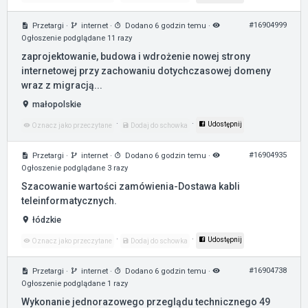
#16904999
Przetargi
·
internet
·
Dodano 6 godzin temu
·
Ogłoszenie podglądane 11 razy
zaprojektowanie, budowa i wdrożenie nowej strony
internetowej przy zachowaniu dotychczasowej domeny
wraz z migracją...
małopolskie
·
·
Udostępnij
Oznacz jako przeczytane
Dodaj do schowka
#16904935
Przetargi
·
internet
·
Dodano 6 godzin temu
·
Ogłoszenie podglądane 3 razy
Szacowanie wartości zamówienia-Dostawa kabli
teleinformatycznych.
łódzkie
·
·
Udostępnij
Oznacz jako przeczytane
Dodaj do schowka
#16904738
Przetargi
·
internet
·
Dodano 6 godzin temu
·
Ogłoszenie podglądane 1 razy
Wykonanie jednorazowego przeglądu technicznego 49