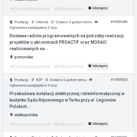
·
·
Udostępnij
Oznacz jako przeczytane
Dodaj do schowka
#16905286
Przetargi
·
internet
·
Dodano 5 godzin temu
·
Ogłoszenie podglądane 2 razy
Dostawa radiów programowalnych na potrzeby realizacji
projektów o akronimach PROACTIF oraz MOSAIC
realizowanych na...
pomorskie
·
·
Udostępnij
Oznacz jako przeczytane
Dodaj do schowka
#16905023
Przetargi
·
BZP
·
Dodano 5 godzin temu
·
Ogłoszenie podglądane 3 razy
Przebudowa instalacji elektrycznej i teleinformatycznej w
budynku Sądu Rejonowego w Turku przy ul. Legionów
Polskich...
wielkopolskie
·
·
Udostępnij
Oznacz jako przeczytane
Dodaj do schowka