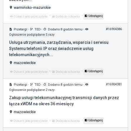
warmińsko-mazurskie
·
·
Udostępnij
Oznacz jako przeczytane
Dodaj do schowka
#16904386
Przetargi
·
TED
·
Dodano 8 godzin temu
·
Ogłoszenie podglądane 5 razy
Usługa utrzymania, zarządzania, wsparcia i serwisu
Systemu telefonii IP oraz świadczenie usług
telekomunikacyjnych...
mazowieckie
·
·
Udostępnij
Oznacz jako przeczytane
Dodaj do schowka
#16904381
Przetargi
·
TED
·
Dodano 8 godzin temu
·
Ogłoszenie podglądane 2 razy
Zakup usługi telekomunikacyjnej transmisji danych przez
łącza xWDM na okres 36 miesięcy
mazowieckie
·
·
Udostępnij
Oznacz jako przeczytane
Dodaj do schowka