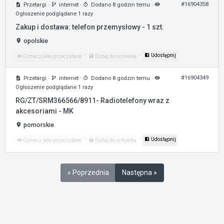
#16904358
Przetargi
·
internet
·
Dodano 8 godzin temu
·
Ogłoszenie podglądane 1 razy
Zakup i dostawa: telefon przemysłowy - 1 szt.
opolskie
·
·
Udostępnij
Oznacz jako przeczytane
Dodaj do schowka
#16904349
Przetargi
·
internet
·
Dodano 8 godzin temu
·
Ogłoszenie podglądane 1 razy
RG/ZT/SRM366566/8911- Radiotelefony wraz z
akcesoriami - MK
pomorskie
·
·
Udostępnij
Oznacz jako przeczytane
Dodaj do schowka
« Poprzednia
Następna »