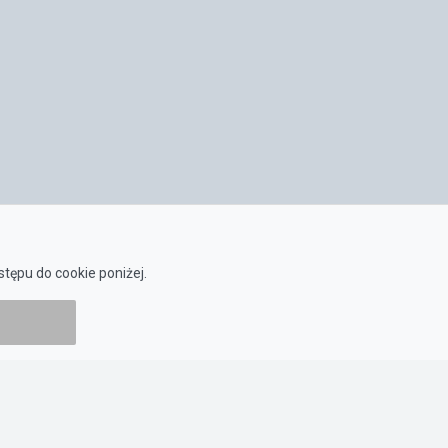
tępu do cookie poniżej.
ZASADY KORZYSTANIA
Regulamin
Polityka prywatności
Polityka cookies
Ustawienia Cookies