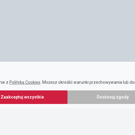
nie z
Polityką Cookies
. Możesz określić warunki przechowywania lub dos
Zaakceptuj wszystkie
Dostosuj zgody
POMOCNE LINKI
O nas
Informacja dla użytkowników
Źródła informacji
Pomoc techniczna