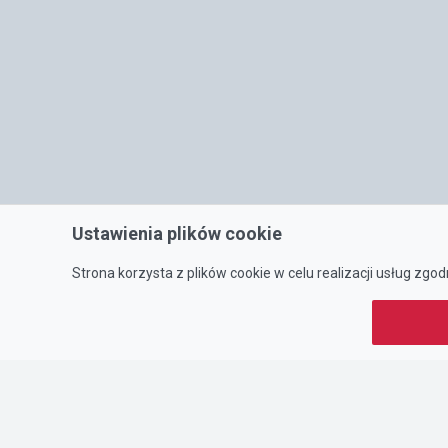
Ustawienia plików cookie
Strona korzysta z plików cookie w celu realizacji usług zgod
O NAS
Portal oferty-biznesowe.pl prowadzony jest przez:
DTK&W Zespół Ogłoszeniowy Sp. z o.o.
ul. Adama Mickiewicza 37/58