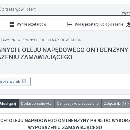
Wysz
Wyniki przetargów
Dodaj przetarg lub ogłoszenie
AWY PALIW PŁYNNYCH: OLEJU NAPĘDOWEGO ON I...
NYCH: OLEJU NAPĘDOWEGO ON I BENZYNY 
AŻENIU ZAMAWIAJĄCEGO
wórz wynik
Udostępnij
Dodaj do schowka
Oznacz jako przeczytane
Załączniki (1)
CH: OLEJU NAPĘDOWEGO ON I BENZYNY PB 95 DO WYKOR
WYPOSAŻENIU ZAMAWIAJĄCEGO