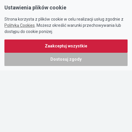
Ustawienia plików cookie
Strona korzysta z plików cookie w celu realizacji usług zgodnie z
Polityką Cookies
. Możesz określić warunki przechowywania lub
dostępu do cookie poniżej.
Zaakceptuj wszystkie
Dostosuj zgody
Portal oferty-biznesowe.pl prowadzony jest przez:
DTK&W Zespół Ogłoszeniowy Sp. z o.o.
ul. Adama Mickiewicza 37/58
01-625 Warszawa
NIP 7221628723
O nas