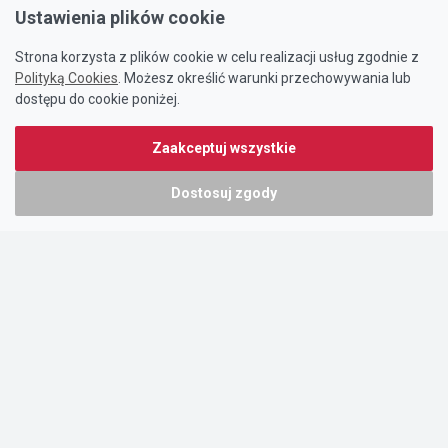
Ustawienia plików cookie
Strona korzysta z plików cookie w celu realizacji usług zgodnie z
Polityką Cookies
. Możesz określić warunki przechowywania lub
dostępu do cookie poniżej.
Zaakceptuj wszystkie
Dostosuj zgody
Portal oferty-biznesowe.pl prowadzony jest przez:
DTK&W Zespół Ogłoszeniowy Sp. z o.o.
ul. Adama Mickiewicza 37/58
01-625 Warszawa
NIP 7221628723
O nas