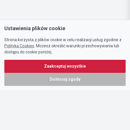
Ustawienia plików cookie
Strona korzysta z plików cookie w celu realizacji usług zgodnie z
Polityką Cookies
. Możesz określić warunki przechowywania lub
dostępu do cookie poniżej.
Zaakceptuj wszystkie
Dostosuj zgody
Portal oferty-biznesowe.pl prowadzony jest przez:
DTK&W Zespół Ogłoszeniowy Sp. z o.o.
ul. Adama Mickiewicza 37/58
01-625 Warszawa
NIP 7221628723