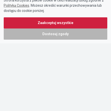
Strona korzysta z plików cookie w celu realizacji usług zgodnie z
Polityką Cookies
. Możesz określić warunki przechowywania lub
dostępu do cookie poniżej.
Zaakceptuj wszystkie
Dostosuj zgody
Portal oferty-biznesowe.pl prowadzony jest przez:
DTK&W Zespół Ogłoszeniowy Sp. z o.o.
ul. Adama Mickiewicza 37/58
01-625 Warszawa
NIP 7221628723
O nas
Cennik
Pomoc