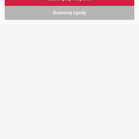
Dostosuj zgody
Portal oferty-biznesowe.pl prowadzony jest przez:
DTK&W Zespół Ogłoszeniowy Sp. z o.o.
ul. Adama Mickiewicza 37/58
01-625 Warszawa
NIP 7221628723
O nas
Cennik
Pomoc
Kontakt
Regulamin