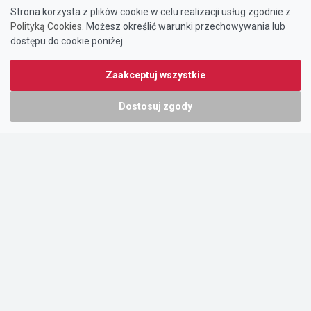
Strona korzysta z plików cookie w celu realizacji usług zgodnie z
Polityką Cookies
. Możesz określić warunki przechowywania lub
dostępu do cookie poniżej.
Zaakceptuj wszystkie
Dostosuj zgody
Portal oferty-biznesowe.pl prowadzony jest przez:
DTK&W Zespół Ogłoszeniowy Sp. z o.o.
ul. Adama Mickiewicza 37/58
01-625 Warszawa
NIP 7221628723
O nas
Cennik