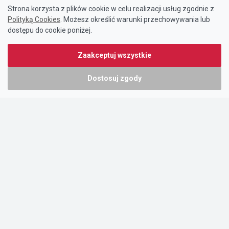
Strona korzysta z plików cookie w celu realizacji usług zgodnie z
Polityką Cookies
. Możesz określić warunki przechowywania lub
dostępu do cookie poniżej.
Zaakceptuj wszystkie
Dostosuj zgody
Portal oferty-biznesowe.pl prowadzony jest przez:
DTK&W Zespół Ogłoszeniowy Sp. z o.o.
ul. Adama Mickiewicza 37/58
01-625 Warszawa
NIP 7221628723
O nas
Cennik