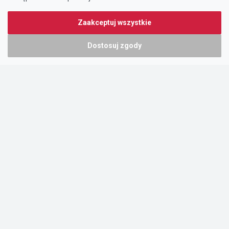
Zaakceptuj wszystkie
Dostosuj zgody
Portal oferty-biznesowe.pl prowadzony jest przez:
DTK&W Zespół Ogłoszeniowy Sp. z o.o.
ul. Adama Mickiewicza 37/58
01-625 Warszawa
NIP 7221628723
O nas
Cennik
Pomoc
Kontakt