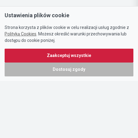
Ustawienia plików cookie
Strona korzysta z plików cookie w celu realizacji usług zgodnie z
Polityką Cookies
. Możesz określić warunki przechowywania lub
dostępu do cookie poniżej.
Zaakceptuj wszystkie
Dostosuj zgody
Portal oferty-biznesowe.pl prowadzony jest przez:
DTK&W Zespół Ogłoszeniowy Sp. z o.o.
ul. Adama Mickiewicza 37/58
01-625 Warszawa
NIP 7221628723