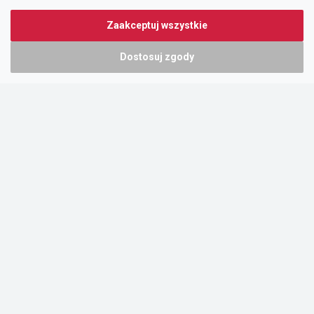
Zaakceptuj wszystkie
Dostosuj zgody
Portal oferty-biznesowe.pl prowadzony jest przez:
DTK&W Zespół Ogłoszeniowy Sp. z o.o.
ul. Adama Mickiewicza 37/58
01-625 Warszawa
NIP 7221628723
O nas
Cennik
Pomoc
Kontakt