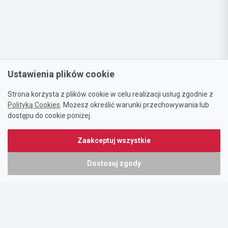
Ustawienia plików cookie
Strona korzysta z plików cookie w celu realizacji usług zgodnie z
Polityką Cookies
. Możesz określić warunki przechowywania lub
dostępu do cookie poniżej.
Zaakceptuj wszystkie
Dostosuj zgody
Portal oferty-biznesowe.pl prowadzony jest przez:
DTK&W Zespół Ogłoszeniowy Sp. z o.o.
ul. Adama Mickiewicza 37/58
01-625 Warszawa