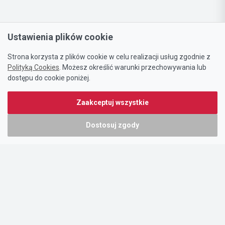
Ustawienia plików cookie
Strona korzysta z plików cookie w celu realizacji usług zgodnie z
Polityką Cookies
. Możesz określić warunki przechowywania lub
dostępu do cookie poniżej.
Zaakceptuj wszystkie
Dostosuj zgody
Portal oferty-biznesowe.pl prowadzony jest przez:
DTK&W Zespół Ogłoszeniowy Sp. z o.o.
ul. Adama Mickiewicza 37/58
01-625 Warszawa
NIP 7221628723