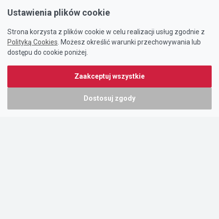
Ustawienia plików cookie
Strona korzysta z plików cookie w celu realizacji usług zgodnie z
Polityką Cookies
. Możesz określić warunki przechowywania lub
dostępu do cookie poniżej.
Zaakceptuj wszystkie
Dostosuj zgody
Portal oferty-biznesowe.pl prowadzony jest przez:
DTK&W Zespół Ogłoszeniowy Sp. z o.o.
ul. Adama Mickiewicza 37/58
01-625 Warszawa
NIP 7221628723
O nas