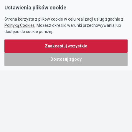
Ustawienia plików cookie
Strona korzysta z plików cookie w celu realizacji usług zgodnie z
Polityką Cookies
. Możesz określić warunki przechowywania lub
dostępu do cookie poniżej.
Zaakceptuj wszystkie
Dostosuj zgody
Portal oferty-biznesowe.pl prowadzony jest przez:
DTK&W Zespół Ogłoszeniowy Sp. z o.o.
ul. Adama Mickiewicza 37/58
01-625 Warszawa
NIP 7221628723
O nas