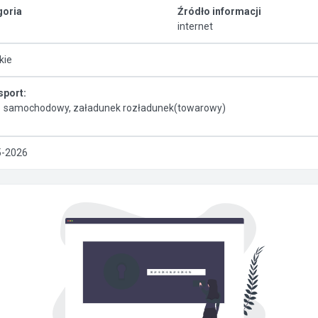
goria
Źródło informacji
internet
kie
sport:
samochodowy, załadunek rozładunek(towarowy)
5-2026