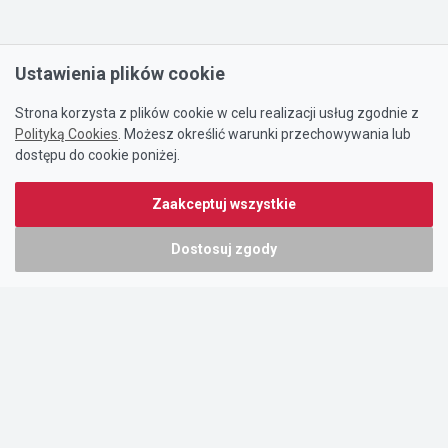
Ustawienia plików cookie
Strona korzysta z plików cookie w celu realizacji usług zgodnie z
Polityką Cookies
. Możesz określić warunki przechowywania lub
dostępu do cookie poniżej.
Zaakceptuj wszystkie
Dostosuj zgody
Portal oferty-biznesowe.pl prowadzony jest przez:
DTK&W Zespół Ogłoszeniowy Sp. z o.o.
ul. Adama Mickiewicza 37/58
01-625 Warszawa
NIP 7221628723