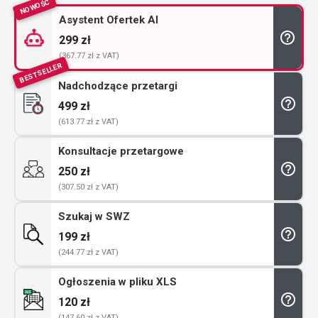
NOWOŚĆ
Asystent Ofertek AI
299 zł
(367.77 zł z VAT)
BESTSELLER
Nadchodzące przetargi
499 zł
(613.77 zł z VAT)
Konsultacje przetargowe
250 zł
(307.50 zł z VAT)
Szukaj w SWZ
199 zł
(244.77 zł z VAT)
Ogłoszenia w pliku XLS
120 zł
(147.60 zł z VAT)