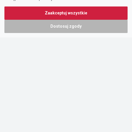
Zaakceptuj wszystkie
Dostosuj zgody
Portal oferty-biznesowe.pl prowadzony jest przez:
DTK&W Zespół Ogłoszeniowy Sp. z o.o.
ul. Adama Mickiewicza 37/58
01-625 Warszawa
NIP 7221628723
O nas
Cennik
Pomoc
Kontakt