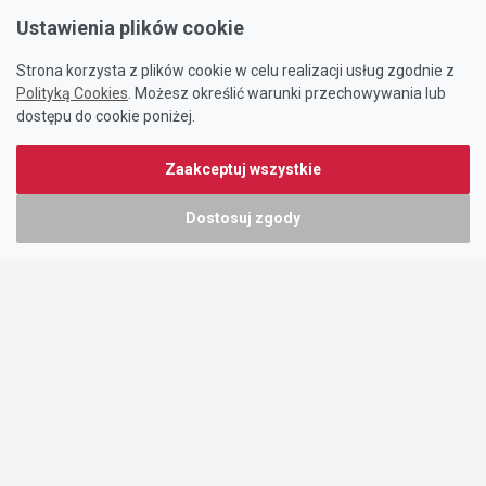
Ustawienia plików cookie
Strona korzysta z plików cookie w celu realizacji usług zgodnie z
Polityką Cookies
. Możesz określić warunki przechowywania lub
dostępu do cookie poniżej.
Zaakceptuj wszystkie
Dostosuj zgody
Portal oferty-biznesowe.pl prowadzony jest przez:
DTK&W Zespół Ogłoszeniowy Sp. z o.o.
ul. Adama Mickiewicza 37/58
01-625 Warszawa
NIP 7221628723
O nas