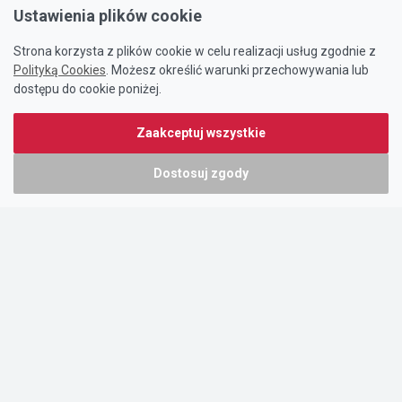
Ustawienia plików cookie
Strona korzysta z plików cookie w celu realizacji usług zgodnie z
Polityką Cookies
. Możesz określić warunki przechowywania lub
dostępu do cookie poniżej.
Zaakceptuj wszystkie
Dostosuj zgody
Portal oferty-biznesowe.pl prowadzony jest przez:
DTK&W Zespół Ogłoszeniowy Sp. z o.o.
ul. Adama Mickiewicza 37/58
01-625 Warszawa
NIP 7221628723
O nas