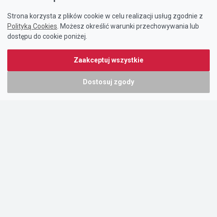
Strona korzysta z plików cookie w celu realizacji usług zgodnie z
Polityką Cookies
. Możesz określić warunki przechowywania lub
dostępu do cookie poniżej.
Zaakceptuj wszystkie
Dostosuj zgody
Portal oferty-biznesowe.pl prowadzony jest przez:
DTK&W Zespół Ogłoszeniowy Sp. z o.o.
ul. Adama Mickiewicza 37/58
01-625 Warszawa
NIP 7221628723
O nas
Cennik