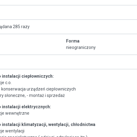
lądana 285 razy
Forma
nieograniczony
instalacji ciepłowniczych:
je c.o.
 i konserwacja urządzeń ciepłowniczych
ry słoneczne, - montaż i sprzedaż
instalacji elektrycznych:
acje wewnętrzne
instalacji klimatyzacji, wentylacji, chłodnictwa
cje wentylacji