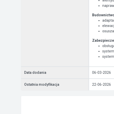
wentyla
napraw
Budownictwo
adapta
elewacj
osuszan
Zabezpieczen
obsługa
system
systemy
Data dodania
06-03-2026
Ostatnia modyfikacja
22-06-2026