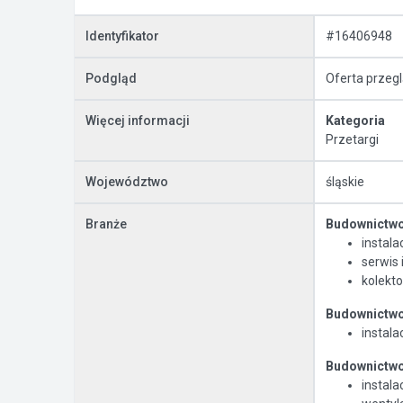
Identyfikator
#16406948
Podgląd
Oferta przeg
Więcej informacji
Kategoria
Przetargi
Województwo
śląskie
Branże
Budownictwo 
instalac
serwis
kolekto
Budownictwo 
instal
Budownictwo 
instala