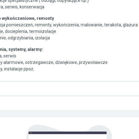
cje specjalistyczne ( odciągi, odpylacjące itp.)
a, serwis, konserwacja
 wykończeniowe, remonty
cja pomieszczeń, remonty, wykończenia, malowanie, terakota, glazura
e, docieplenia, termoizolacje
ie, odgrzybiania, izolacja
ia, systemy, alarmy:
, serwis
y alarmowe, ostrzegawcze, dźwiękowe, przywoławcze
, instalacje ppoż.