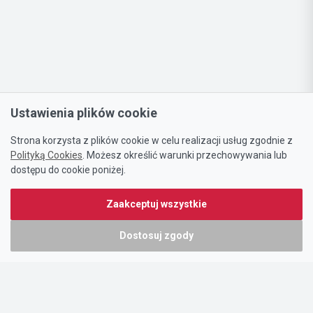
Ustawienia plików cookie
Strona korzysta z plików cookie w celu realizacji usług zgodnie z
Polityką Cookies
. Możesz określić warunki przechowywania lub
dostępu do cookie poniżej.
Zaakceptuj wszystkie
Dostosuj zgody
Portal oferty-biznesowe.pl prowadzony jest przez:
DTK&W Zespół Ogłoszeniowy Sp. z o.o.
ul. Adama Mickiewicza 37/58
01-625 Warszawa