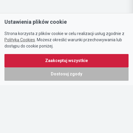
Ustawienia plików cookie
Strona korzysta z plików cookie w celu realizacji usług zgodnie z
Polityką Cookies
. Możesz określić warunki przechowywania lub
dostępu do cookie poniżej.
Zaakceptuj wszystkie
Dostosuj zgody
Portal oferty-biznesowe.pl prowadzony jest przez:
DTK&W Zespół Ogłoszeniowy Sp. z o.o.
ul. Adama Mickiewicza 37/58
01-625 Warszawa
NIP 7221628723