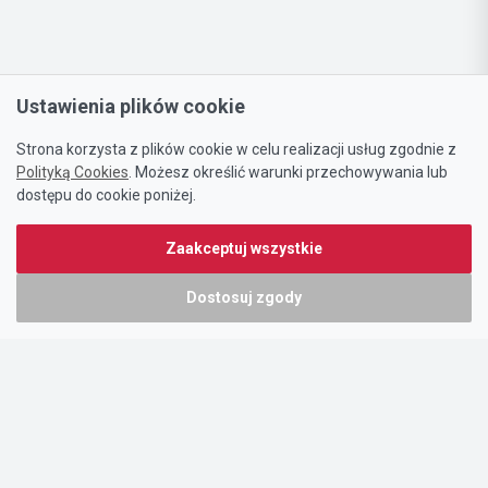
Ustawienia plików cookie
Strona korzysta z plików cookie w celu realizacji usług zgodnie z
Polityką Cookies
. Możesz określić warunki przechowywania lub
dostępu do cookie poniżej.
Zaakceptuj wszystkie
Dostosuj zgody
Portal oferty-biznesowe.pl prowadzony jest przez:
DTK&W Zespół Ogłoszeniowy Sp. z o.o.
ul. Adama Mickiewicza 37/58
01-625 Warszawa
NIP 7221628723