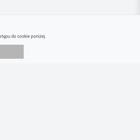
Zamiast żmudnego czytania
tępu do cookie poniżej.
Zadaj mi konkretne pytanie o
dokumenty zamówienia.
Regulamin
Polityka prywatności
Polityka cookies
Ustawienia Cookies
Mapa strony