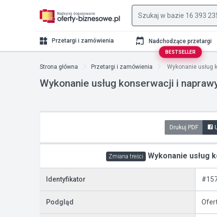
Przetargi i zamówienia
Nadchodzące przetargi
BESTSELLER
Strona główna
Przetargi i zamówienia
Wykonanie usług ko
Wykonanie usług konserwacji i napraw
Drukuj PDF
Wykonanie usług ko
Zmiana treści
Identyfikator
#15
Podgląd
Ofer