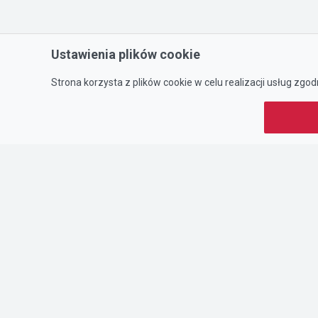
Ustawienia plików cookie
Strona korzysta z plików cookie w celu realizacji usług zgod
Portal oferty-biznesowe
DTK&W Zespół Ogłoszeni
ul. Adama Mickiewicza 
01-625 Warszawa
NIP 7221628723