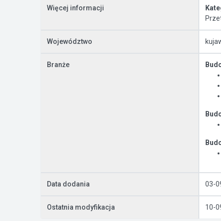
Więcej informacji
Kate
Prze
Województwo
kuja
Branże
Budo
Budo
Budo
Data dodania
03-0
Ostatnia modyfikacja
10-0