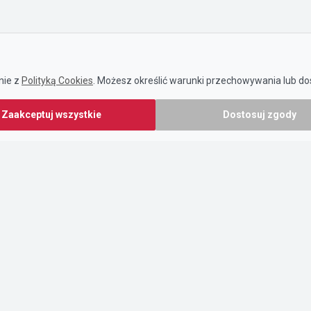
nie z
Polityką Cookies
. Możesz określić warunki przechowywania lub dos
Zaakceptuj wszystkie
Dostosuj zgody
.pl prowadzony jest przez:
O nas
owy Sp. z o.o.
Cennik
37/58
Pomoc
Kontakt