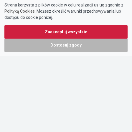
Strona korzysta z plików cookie w celu realizacji usług zgodnie z
Polityką Cookies
. Możesz określić warunki przechowywania lub
dostępu do cookie poniżej.
Zaakceptuj wszystkie
Dostosuj zgody
Portal oferty-biznesowe.pl prowadzony jest przez:
DTK&W Zespół Ogłoszeniowy Sp. z o.o.
ul. Adama Mickiewicza 37/58
01-625 Warszawa
NIP 7221628723
O nas
Cennik