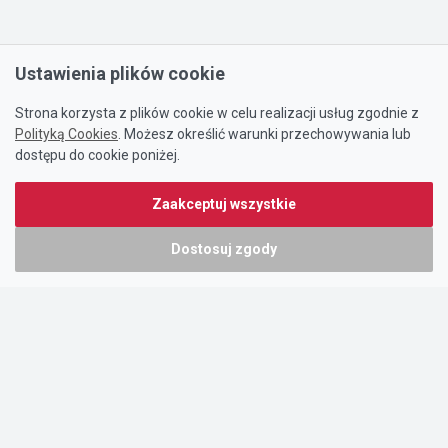
Ustawienia plików cookie
Strona korzysta z plików cookie w celu realizacji usług zgodnie z
Polityką Cookies
. Możesz określić warunki przechowywania lub
dostępu do cookie poniżej.
Zaakceptuj wszystkie
Dostosuj zgody
Portal oferty-biznesowe.pl prowadzony jest przez:
DTK&W Zespół Ogłoszeniowy Sp. z o.o.
ul. Adama Mickiewicza 37/58
01-625 Warszawa
NIP 7221628723