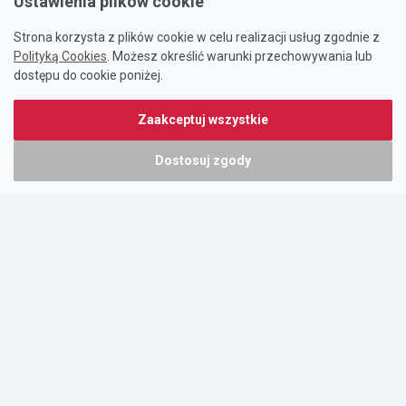
Ustawienia plików cookie
Strona korzysta z plików cookie w celu realizacji usług zgodnie z
Polityką Cookies
. Możesz określić warunki przechowywania lub
dostępu do cookie poniżej.
Zaakceptuj wszystkie
Dostosuj zgody
Portal oferty-biznesowe.pl prowadzony jest przez:
DTK&W Zespół Ogłoszeniowy Sp. z o.o.
ul. Adama Mickiewicza 37/58
01-625 Warszawa
NIP 7221628723
O nas
Cennik