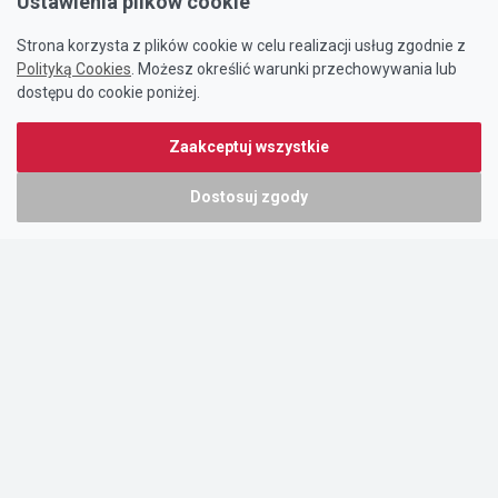
Ustawienia plików cookie
Strona korzysta z plików cookie w celu realizacji usług zgodnie z
Polityką Cookies
. Możesz określić warunki przechowywania lub
dostępu do cookie poniżej.
Zaakceptuj wszystkie
Dostosuj zgody
Portal oferty-biznesowe.pl prowadzony jest przez:
DTK&W Zespół Ogłoszeniowy Sp. z o.o.
ul. Adama Mickiewicza 37/58
01-625 Warszawa
NIP 7221628723
O nas
Cennik