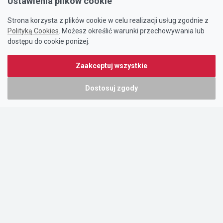
Ustawienia plików cookie
Strona korzysta z plików cookie w celu realizacji usług zgodnie z
Polityką Cookies
. Możesz określić warunki przechowywania lub
dostępu do cookie poniżej.
Zaakceptuj wszystkie
Dostosuj zgody
Portal oferty-biznesowe.pl prowadzony jest przez:
DTK&W Zespół Ogłoszeniowy Sp. z o.o.
ul. Adama Mickiewicza 37/58
01-625 Warszawa
NIP 7221628723
O nas
Cennik