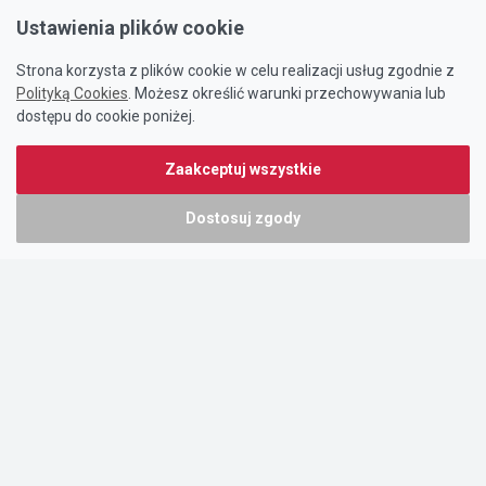
Ustawienia plików cookie
Strona korzysta z plików cookie w celu realizacji usług zgodnie z
Polityką Cookies
. Możesz określić warunki przechowywania lub
dostępu do cookie poniżej.
Zaakceptuj wszystkie
Dostosuj zgody
Portal oferty-biznesowe.pl prowadzony jest przez:
DTK&W Zespół Ogłoszeniowy Sp. z o.o.
ul. Adama Mickiewicza 37/58
01-625 Warszawa
NIP 7221628723
O nas