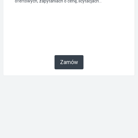
ofertowych, zapytaniach o cenę, licytacjach...
Zamów