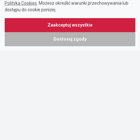
Polityką Cookies
. Możesz określić warunki przechowywania lub
dostępu do cookie poniżej.
Zaakceptuj wszystkie
Dostosuj zgody
Portal oferty-biznesowe.pl prowadzony jest przez:
DTK&W Zespół Ogłoszeniowy Sp. z o.o.
ul. Adama Mickiewicza 37/58
01-625 Warszawa
NIP 7221628723
O nas
Cennik
Pomoc