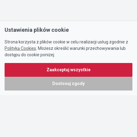
Ustawienia plików cookie
Strona korzysta z plików cookie w celu realizacji usług zgodnie z
Polityką Cookies
. Możesz określić warunki przechowywania lub
dostępu do cookie poniżej.
Zaakceptuj wszystkie
Dostosuj zgody
Portal oferty-biznesowe.pl prowadzony jest przez:
DTK&W Zespół Ogłoszeniowy Sp. z o.o.
ul. Adama Mickiewicza 37/58
01-625 Warszawa
NIP 7221628723