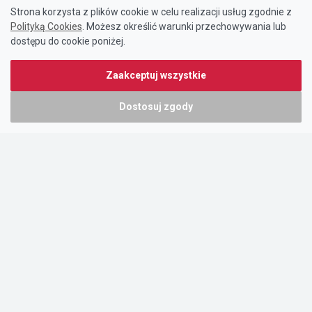
Strona korzysta z plików cookie w celu realizacji usług zgodnie z
Polityką Cookies
. Możesz określić warunki przechowywania lub
dostępu do cookie poniżej.
Zaakceptuj wszystkie
Dostosuj zgody
Portal oferty-biznesowe.pl prowadzony jest przez:
DTK&W Zespół Ogłoszeniowy Sp. z o.o.
ul. Adama Mickiewicza 37/58
01-625 Warszawa
NIP 7221628723
O nas
Cennik