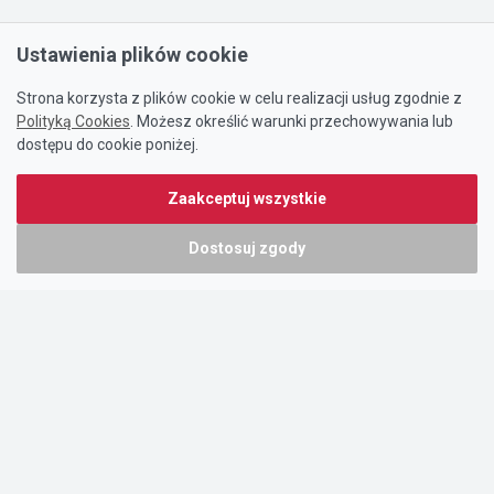
Ustawienia plików cookie
Strona korzysta z plików cookie w celu realizacji usług zgodnie z
Polityką Cookies
. Możesz określić warunki przechowywania lub
dostępu do cookie poniżej.
Zaakceptuj wszystkie
Dostosuj zgody
Portal oferty-biznesowe.pl prowadzony jest przez:
DTK&W Zespół Ogłoszeniowy Sp. z o.o.
ul. Adama Mickiewicza 37/58
01-625 Warszawa
NIP 7221628723