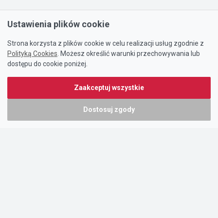
Ustawienia plików cookie
Strona korzysta z plików cookie w celu realizacji usług zgodnie z
Polityką Cookies
. Możesz określić warunki przechowywania lub
dostępu do cookie poniżej.
Zaakceptuj wszystkie
Dostosuj zgody
Portal oferty-biznesowe.pl prowadzony jest przez:
DTK&W Zespół Ogłoszeniowy Sp. z o.o.
ul. Adama Mickiewicza 37/58
01-625 Warszawa
NIP 7221628723