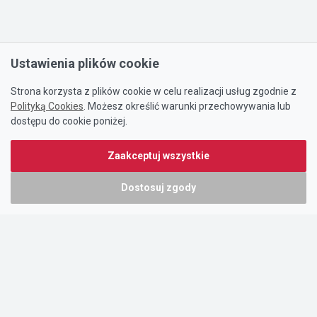
Ustawienia plików cookie
Strona korzysta z plików cookie w celu realizacji usług zgodnie z
Polityką Cookies
. Możesz określić warunki przechowywania lub
dostępu do cookie poniżej.
Zaakceptuj wszystkie
Dostosuj zgody
Portal oferty-biznesowe.pl prowadzony jest przez:
DTK&W Zespół Ogłoszeniowy Sp. z o.o.
ul. Adama Mickiewicza 37/58
01-625 Warszawa
NIP 7221628723