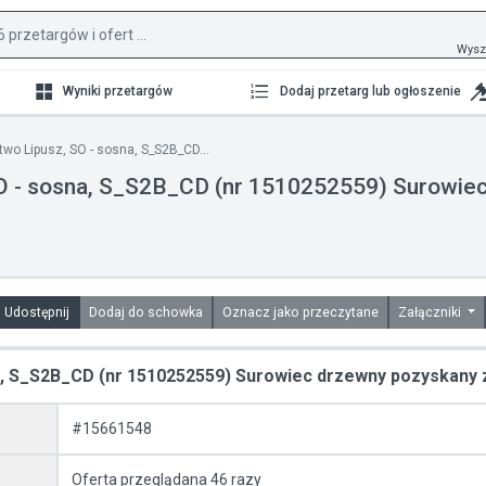
Wysz
Wyniki przetargów
Dodaj przetarg lub ogłoszenie
wo Lipusz, SO - sosna, S_S2B_CD...
O - sosna, S_S2B_CD (nr 1510252559) Surowiec
Udostępnij
Dodaj do schowka
Oznacz jako przeczytane
Załączniki
a, S_S2B_CD (nr 1510252559) Surowiec drzewny pozyskany 
#15661548
Oferta przeglądana 46 razy