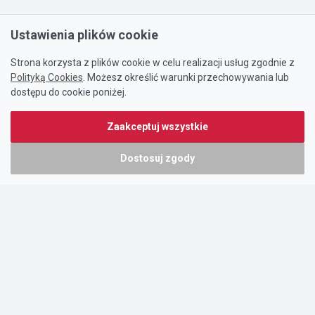
Ustawienia plików cookie
Strona korzysta z plików cookie w celu realizacji usług zgodnie z
Polityką Cookies
. Możesz określić warunki przechowywania lub
dostępu do cookie poniżej.
Zaakceptuj wszystkie
Dostosuj zgody
Portal oferty-biznesowe.pl prowadzony jest przez:
DTK&W Zespół Ogłoszeniowy Sp. z o.o.
ul. Adama Mickiewicza 37/58
01-625 Warszawa
NIP 7221628723