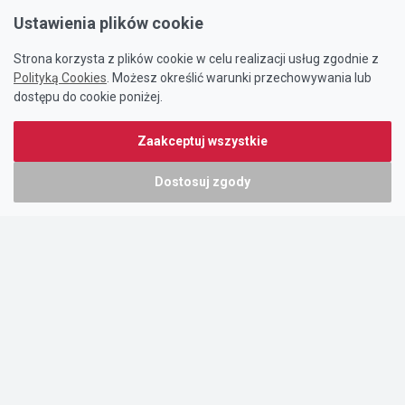
Ustawienia plików cookie
Strona korzysta z plików cookie w celu realizacji usług zgodnie z
Polityką Cookies
. Możesz określić warunki przechowywania lub
dostępu do cookie poniżej.
Zaakceptuj wszystkie
Dostosuj zgody
Portal oferty-biznesowe.pl prowadzony jest przez:
DTK&W Zespół Ogłoszeniowy Sp. z o.o.
ul. Adama Mickiewicza 37/58
01-625 Warszawa
NIP 7221628723
O nas