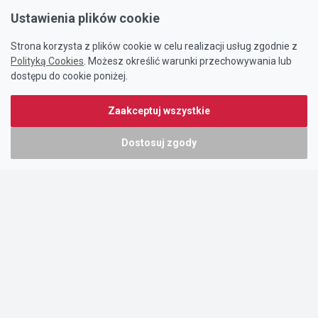
Ustawienia plików cookie
Strona korzysta z plików cookie w celu realizacji usług zgodnie z
Polityką Cookies
. Możesz określić warunki przechowywania lub
dostępu do cookie poniżej.
Zaakceptuj wszystkie
Dostosuj zgody
Portal oferty-biznesowe.pl prowadzony jest przez:
DTK&W Zespół Ogłoszeniowy Sp. z o.o.
ul. Adama Mickiewicza 37/58
01-625 Warszawa
NIP 7221628723
O nas