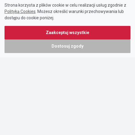
Strona korzysta z plików cookie w celu realizacji usług zgodnie z
Polityką Cookies
. Możesz określić warunki przechowywania lub
dostępu do cookie poniżej.
Zaakceptuj wszystkie
Dostosuj zgody
Portal oferty-biznesowe.pl prowadzony jest przez:
DTK&W Zespół Ogłoszeniowy Sp. z o.o.
ul. Adama Mickiewicza 37/58
01-625 Warszawa
NIP 7221628723
O nas
Cennik