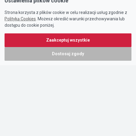
Ustawienia plików cookie
Strona korzysta z plików cookie w celu realizacji usług zgodnie z
Polityką Cookies
. Możesz określić warunki przechowywania lub
dostępu do cookie poniżej.
Zaakceptuj wszystkie
Dostosuj zgody
Portal oferty-biznesowe.pl prowadzony jest przez:
DTK&W Zespół Ogłoszeniowy Sp. z o.o.
ul. Adama Mickiewicza 37/58
01-625 Warszawa
NIP 7221628723
O nas
Cennik