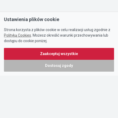
Ustawienia plików cookie
Strona korzysta z plików cookie w celu realizacji usług zgodnie z
Polityką Cookies
. Możesz określić warunki przechowywania lub
dostępu do cookie poniżej.
Zaakceptuj wszystkie
Dostosuj zgody
Portal oferty-biznesowe.pl prowadzony jest przez:
DTK&W Zespół Ogłoszeniowy Sp. z o.o.
ul. Adama Mickiewicza 37/58
01-625 Warszawa
NIP 7221628723