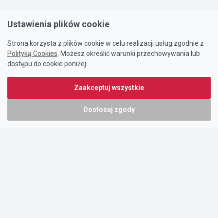
Ustawienia plików cookie
Strona korzysta z plików cookie w celu realizacji usług zgodnie z
Polityką Cookies
. Możesz określić warunki przechowywania lub
dostępu do cookie poniżej.
Zaakceptuj wszystkie
Dostosuj zgody
Portal oferty-biznesowe.pl prowadzony jest przez:
DTK&W Zespół Ogłoszeniowy Sp. z o.o.
ul. Adama Mickiewicza 37/58
01-625 Warszawa
NIP 7221628723