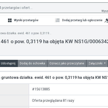
Wysz
Wyniki przetargów
Dodaj przetarg lub ogłoszenie
wa działka. ewid. 461 o pow. 0,3119...
. 461 o pow. 0,3119 ha objęta KW NS1G/000634
Udostępnij
Dodaj do schowka
Oznacz jako przeczytane
Załączniki
gruntowa działka. ewid. 461 o pow. 0,3119 ha objęta KW N
#15613885
Oferta przeglądana 81 razy