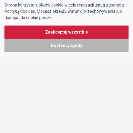
Strona korzysta z plików cookie w celu realizacji usług zgodnie z
Polityką Cookies
. Możesz określić warunki przechowywania lub
dostępu do cookie poniżej.
Zaakceptuj wszystkie
Dostosuj zgody
Portal oferty-biznesowe.pl prowadzony jest przez:
DTK&W Zespół Ogłoszeniowy Sp. z o.o.
ul. Adama Mickiewicza 37/58
01-625 Warszawa
NIP 7221628723
O nas
Cennik